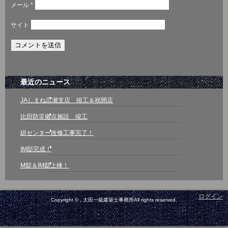
メール
*
サイト
最近のニュース
JAしまね広瀬支店 竣工＆祝開店
比田防災拠点施設 竣工
絣センター改修工事完了！
IM邸完成！
M邸＆IM邸上棟！
ログイン
Copyright © , 太田一級建築士事務所All rights reserved.