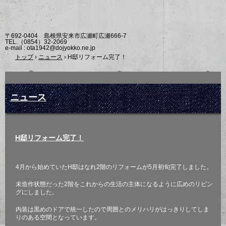
〒692-0404 島根県安来市広瀬町広瀬666-7
TEL.
（0854）32-2069
e-mail : ota1942@dojyokko.ne.jp
トップ
›
ニュース
›
H邸リフォーム完了！
ニュース
H邸リフォーム完了！
4月から始めていたH邸はなれ2階のリフォームが5月初旬完了しました。
未造作状態だった2階をこれからの生活の主体になるように広めのリビン
グにしました。
内装は黒めのドアで統一したので周囲とのメリハリがはっきりしてしま
りのある空間となっています。