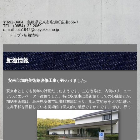
〒692-0404 島根県安来市広瀬町広瀬666-7
TEL.
（0854）32-2069
e-mail : ota1942@dojyokko.ne.jp
トップ
›
新着情報
新着情報
安来市加納美術館改修工事が終わりました。
安来市としても長年の計画だったようです。 主な改修は、内装のリニュー
アルとエレベーター改修でした。特に収蔵庫は美術館としての心臓部とか。
加納美術館は、島根県安来市広瀬町布部にあり、地元芸術家を大切に思い、
世界平和を目指している美術館（個人的な感想ですが）です。 ぜひ、行っ